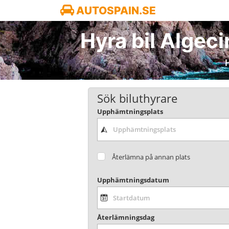
AUTOSPAIN.SE
Hyra bil Algecir
H
Sök biluthyrare
Upphämtningsplats
Återlämna på annan plats
Upphämtningsdatum
Återlämningsdag