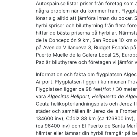
Autospain.se listar priser från företag som ä
några problem när du kommer fram. Flygpl
lönar sig alltid att jämföra innan du bokar.
hyrbilspriser och biluthyrning från flera för
hittar de bästa priserna på hyrbilar. Närmst
de la Concepción 9 km, San Roque 10 km och
på Avenida Villanueva 3, Budget España på 
Puerto Muelle de la Galera Local 25, Europ
Paz är biluthyrare och företagen vi jämför vi
Information och fakta om flygplatsen Algeci
Airport. Flygplatsen ligger i kommunen Prov
Flygplatsen ligger ca 98 feet/fot / 30 mete
vara
Algeciras Heliport, Helipuerto de Algec
Ceuta helikopterlandningsplats och Jerez fl
städer och samhällen är Jerez de la Fronte
134600 inv), Cádiz 88 km (ca 126800 inv), 
(ca 96400 inv) och El Puerto de Santa Marí
hämtar eller lämnar din hyrbil framgår på be