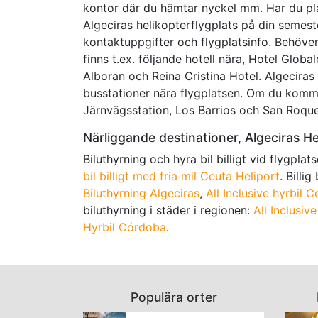
kontor där du hämtar nyckel mm. Har du plan
Algeciras helikopterflygplats på din semeste
kontaktuppgifter och flygplatsinfo. Behöve
finns t.ex. följande hotell nära, Hotel Globa
Alboran och Reina Cristina Hotel. Algeciras
busstationer nära flygplatsen. Om du komme
Järnvägsstation, Los Barrios och San Roque
Närliggande destinationer, Algeciras He
Biluthyrning och hyra bil billigt vid flygplat
bil billigt med fria mil Ceuta Heliport
. Billi
Biluthyrning Algeciras
,
All Inclusive hyrbil C
biluthyrning i städer i regionen:
All Inclusive
Hyrbil Córdoba
.
Populära orter