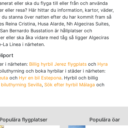
erat eller ska du flyga till eller från och använda
r eller resa? Här hittar du information, kartor, väder,
r du stanna över natten efter du har kommit fram så
les Reina Cristina, Husa Alarde, Nh Algeciras Suites,
 San Bernardo Busstation är hållplatser och
r eller ska åka vidare med tåg så ligger Algeciras
-La Linea i närheten.
liport
ser i närheten:
Billig hyrbil Jerez flygplats
och
Hyra
g biluthyrning och boka hyrbilar i städer i närheten:
euta
och
Hyr en bil Estepona
. Hyrbil och billig
 biluthyrning Sevilla
,
Sök efter hyrbil Málaga
och
Populära flygplatser
Populära öar