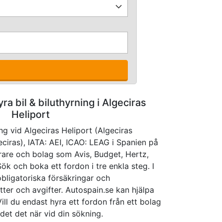
yra bil & biluthyrning i Algeciras
Heliport
ng vid Algeciras Heliport (Algeciras
eciras), IATA: AEI, ICAO: LEAG i Spanien på
hyrare och bolag som Avis, Budget, Hertz,
 Sök och boka ett fordon i tre enkla steg. I
 obligatoriska försäkringar och
atter och avgifter. Autospain.se kan hjälpa
 Vill du endast hyra ett fordon från ett bolag
det det när vid din sökning.