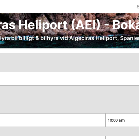
S
as Heliport (AEI) - Boka
yra bil billigt & bilhyra vid Algeciras Heliport, Spanie