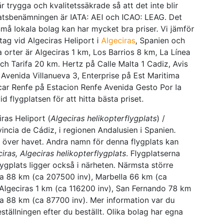
r trygga och kvalitetssäkrade så att det inte blir
atsbenämningen är IATA: AEI och ICAO: LEAG. Det
 Små lokala bolag kan har mycket bra priser. Vi jämför
etag vid Algeciras Heliport i
Algeciras
, Spanien och
a orter är Algeciras 1 km, Los Barrios 8 km, La Línea
 Tarifa 20 km. Hertz på Calle Malta 1 Cadiz, Avis
Avenida Villanueva 3, Enterprise på Est Maritima
car Renfe på Estacion Renfe Avenida Gesto Por la
d flygplatsen för att hitta bästa priset.
ras Heliport (
Algeciras helikopterflygplats
) /
incia de Cádiz, i regionen Andalusien i Spanien.
r över havet. Andra namn för denna flygplats kan
iras, Algeciras helikopterflygplats
. Flygplatserna
ygplats ligger också i närheten. Närmsta större
ra 88 km (ca 207500 inv), Marbella 66 km (ca
Algeciras 1 km (ca 116200 inv), San Fernando 78 km
a 88 km (ca 87700 inv). Mer information var du
ställningen efter du beställt. Olika bolag har egna