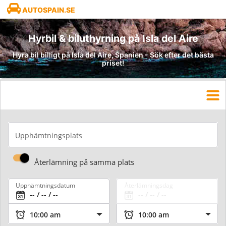
AUTOSPAIN.SE
Hyrbil & biluthyrning på Isla del Aire
Hyra bil billigt på Isla del Aire, Spanien - Sök efter det bästa
priset!
Upphämtningsplats
Återlämning på samma plats
Upphämtningsdatum
Återlämningsdag