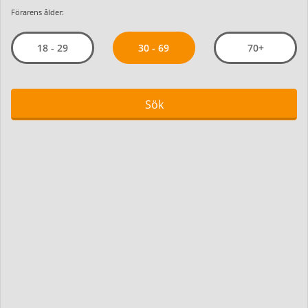
Förarens ålder:
30 - 69
18 - 29
70+
Sök