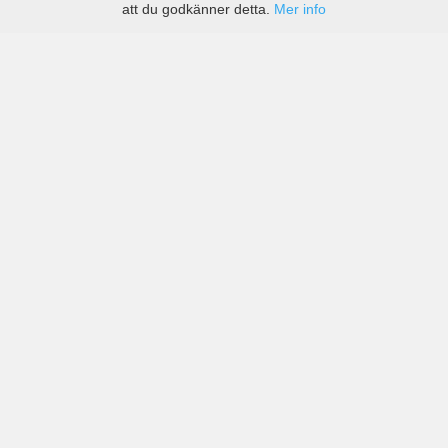
att du godkänner detta.
Mer info
Priser från kända företag men även små lokala på Isla
del Aire