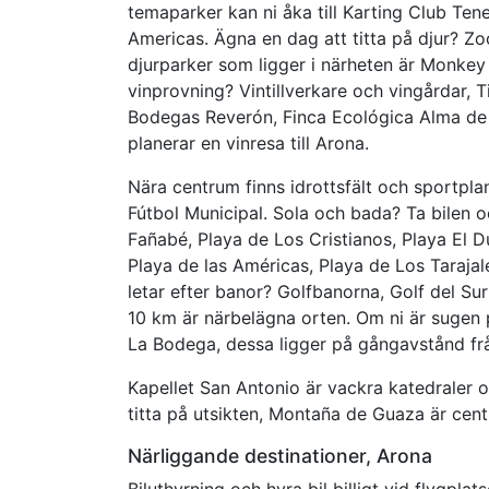
temaparker kan ni åka till Karting Club Ten
Americas. Ägna en dag att titta på djur? Zo
djurparker som ligger i närheten är Monkey
vinprovning? Vintillverkare och vingårdar
Bodegas Reverón, Finca Ecológica Alma de
planerar en vinresa till Arona.
Nära centrum finns idrottsfält och sportp
Fútbol Municipal. Sola och bada? Ta bilen 
Fañabé, Playa de Los Cristianos, Playa El D
Playa de las Américas, Playa de Los Taraja
letar efter banor? Golfbanorna, Golf del Su
10 km är närbelägna orten. Om ni är sugen 
La Bodega, dessa ligger på gångavstånd fr
Kapellet San Antonio är vackra katedraler 
titta på utsikten, Montaña de Guaza är cent
Närliggande destinationer, Arona
Biluthyrning och hyra bil billigt vid flygplat