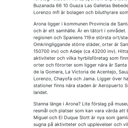
Buzanada 66 10 Guaza Las Galletas Bebeder
Lorenzo mfl är bolagen och biluthyrare som 
Arona ligger i kommunen Provincia de Santa
och är ett samhälle. Är en tätort i området. 
regionen och Spaniens 119:e största ort/sta
Omkringliggande större städer, orter är Sa
150700 inv) och Adeje (ca 43200 inv). Hitta
aktiviteter och vilka hyrbilsföretag som fin
orter och förorter som ligger nära är Santa
de la Gomera, La Victoria de Acentejo, Sau
Lorenzo, Chayofa och Jama. Ligger över ha
stationer finns nära staden är Aeropuerto S
landet.
Stanna länge i Arona? Lite förslag på museu
resmål och platser som kan vara värda att b
Miguel och El Duque Slott är nya som gamla f
sugna på aktiviteter och upplevelser och vil