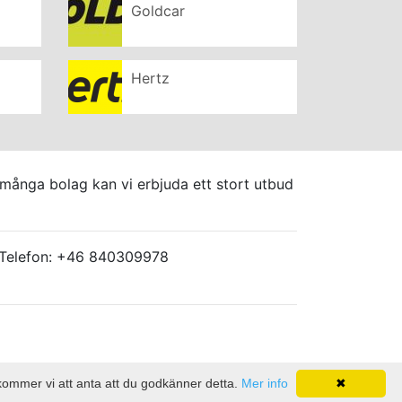
Goldcar
Hertz
 många bolag kan vi erbjuda ett stort utbud
 - Telefon: +46 840309978
 kommer vi att anta att du godkänner detta.
Mer info
✖