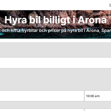
S
Hyra bil billigt i Arona
 och hitta hyrbilar och priser på hyra bil i Arona, Spa