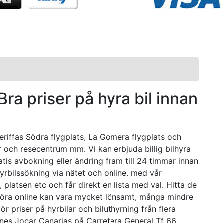
Bra priser på hyra bil innan
eriffas Södra flygplats, La Gomera flygplats och
r och resecentrum mm. Vi kan erbjuda billig bilhyra
atis avbokning eller ändring fram till 24 timmar innan
hyrbilssökning via nätet och online. med vår
 platsen etc och får direkt en lista med val. Hitta de
ämföra online kan vara mycket lönsamt, många mindre
 priser på hyrbilar och biluthyrning från flera
ones Jocar Canarias på Carretera General Tf 66