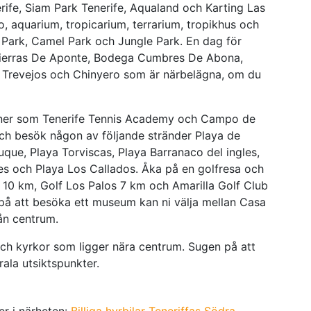
erife, Siam Park Tenerife, Aqualand och Karting Las
o, aquarium, tropicarium, terrarium, tropikhus och
 Park, Camel Park och Jungle Park. En dag för
, Tierras De Aponte, Bodega Cumbres De Abona,
 Trevejos och Chinyero som är närbelägna, om du
laner som Tenerife Tennis Academy och Campo de
och besök någon av följande stränder Playa de
uque, Playa Torviscas, Playa Barranaco del ingles,
les och Playa Los Callados. Åka på en golfresa och
r 10 km, Golf Los Palos 7 km och Amarilla Golf Club
på att besöka ett museum kan ni välja mellan Casa
ån centrum.
och kyrkor som ligger nära centrum. Sugen på att
rala utsiktspunkter.
ser i närheten:
Billiga hyrbilar Teneriffas Södra