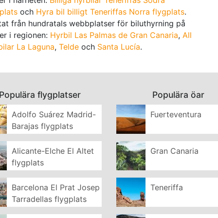
plats
och
Hyra bil billigt Teneriffas Norra flygplats
.
tat från hundratals webbplatser för biluthyrning på
der i regionen:
Hyrbil Las Palmas de Gran Canaria
,
All
bilar La Laguna
,
Telde
och
Santa Lucía
.
Populära flygplatser
Populära öar
Adolfo Suárez Madrid-
Fuerteventura
Barajas flygplats
Alicante-Elche El Altet
Gran Canaria
flygplats
Barcelona El Prat Josep
Teneriffa
Tarradellas flygplats