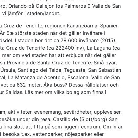
o, Orlando på Callejon los Palmeros 0 Valle de San
vi jämför i staden/landet.
 Cruz de Tenerife, regionen Kanarieöarna, Spanien
Är 5:e största staden när det gäller invånare i
dsdel. I staden bor det ca 78 600 invånare (2015).
nta Cruz de Tenerife (ca 222400 inv), La Laguna (ca
 mer om vad staden har att erbjuda när det gäller
ns i Provincia de Santa Cruz de Tenerife. Små byar,
 Úrsula, Santiago del Teide, Tegueste, San Sebastián
zal, La Matanza de Acentejo, Escalona, Valle de San
vet ca 632 meter. Åka buss? Dessa hållplatser och
ur Salidas. Läs mer om vilka bolag som finns i
m, aktiviteter, evenemang, sevärdheter, upplevelser,
esöka under din resa. Castillo de (Slott/borg) San
ina slott att titta på som ligger i centrum. Om ni är
l besöka t.ex. vattenparker, nöjesparker eller